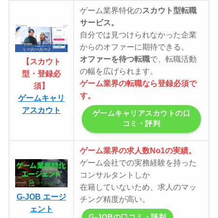
ゲーム業界特化の
スカウト型転職
サービス。
自分では見つけられなかった企業
からのオファーに期待できる。
オファーを待つ転職
で、転職活動
【スカウト
の幅を広げられます。
型・登録必
ゲーム業界の転職なら登録必須で
須】
す。
ゲームキャリ
アスカウト
ゲームキャリアスカウトの口
コミ・評判
ゲーム業界の求人数No1の実績。
ゲーム会社での実務経験を持った
コンサルタントしか
在籍していないため、求人のマッ
G-JOB エージ
チング精度が高い。
ェント
G-JOBの口コミ・評判