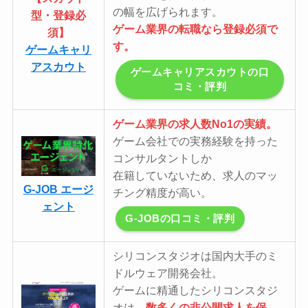
の幅を広げられます。
型・登録必
ゲーム業界の転職なら登録必須で
須】
す。
ゲームキャリ
アスカウト
ゲームキャリアスカウトの口
コミ・評判
ゲーム業界の求人数No1の実績。
ゲーム会社での実務経験を持った
コンサルタントしか
在籍していないため、求人のマッ
G-JOB エージ
チング精度が高い。
ェント
G-JOBの口コミ・評判
シリコンスタジオは国内大手のミ
ドルウェア開発会社。
ゲームに精通したシリコンスタジ
オは、
数多くの非公開求人を保