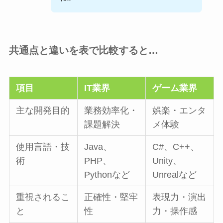
共通点と違いを表で比較すると…
項目
IT業界
ゲーム業界
主な開発目的
業務効率化・
娯楽・エンタ
課題解決
メ体験
使用言語・技
Java、
C#、C++、
術
PHP、
Unity、
Pythonなど
Unrealなど
重視されるこ
正確性・堅牢
表現力・演出
と
性
力・操作感